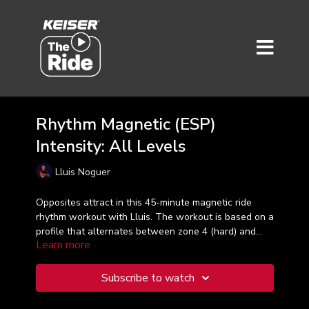
Rhythm Magnetic (ESP)
Intensity: All Levels
Lluis Noguer
Opposites attract in this 45-minute magnetic ride
rhythm workout with Lluis. The workout is based on a
profile that alternates between zone 4 (hard) and
Learn more
zone 3 (moderate) for a slightly more challenging
rhythm class. Taught in Spanish.
Subscribe to watch