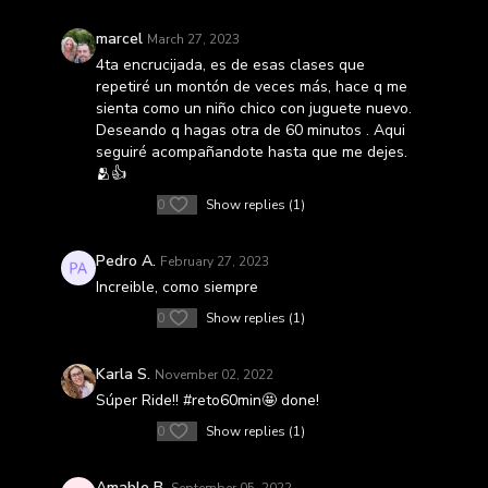
marcel
March 27, 2023
4ta encrucijada, es de esas clases que
repetiré un montón de veces más, hace q me
sienta como un niño chico con juguete nuevo.
Deseando q hagas otra de 60 minutos . Aqui
seguiré acompañandote hasta que me dejes.
🫂👍
0
Show replies (1)
Pedro A.
February 27, 2023
Increible, como siempre
0
Show replies (1)
Karla S.
November 02, 2022
Súper Ride!! #reto60min🤩 done!
0
Show replies (1)
Amable B.