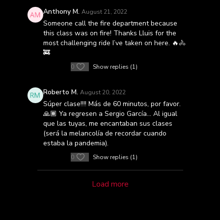
Anthony M.
August 21, 2022
Someone call the fire department because
this class was on fire! Thanks Lluis for the
most challenging ride I’ve taken on here. 🔥🚴
🚒
0
Show replies (1)
Roberto M.
August 20, 2022
Súper clase!!!! Más de 60 minutos, por favor.
🙏🏾 Ya regresen a Sergio García... Al igual
que las tuyas, me encantaban sus clases
(será la melancolía de recordar cuando
estaba la pandemia).
0
Show replies (1)
Load more