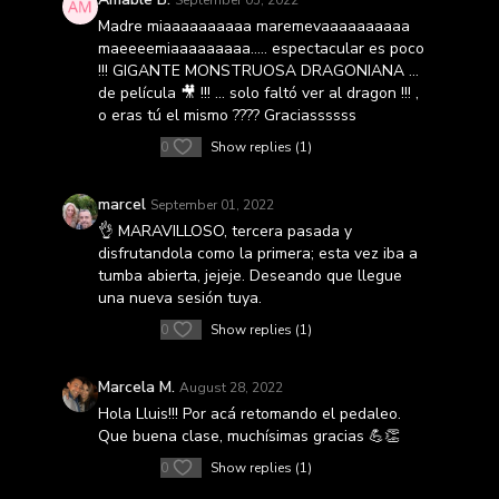
September 05, 2022
Madre miaaaaaaaaaa maremevaaaaaaaaaa
maeeeemiaaaaaaaaa….. espectacular es poco
!!! GIGANTE MONSTRUOSA DRAGONIANA …
de película 🎥 !!! … solo faltó ver al dragon !!! ,
o eras tú el mismo ???? Graciassssss
0
Show replies (1)
marcel
September 01, 2022
👌 MARAVILLOSO, tercera pasada y
disfrutandola como la primera; esta vez iba a
tumba abierta, jejeje. Deseando que llegue
una nueva sesión tuya.
0
Show replies (1)
Marcela M.
August 28, 2022
Hola Lluis!!! Por acá retomando el pedaleo.
Que buena clase, muchísimas gracias 💪👏
0
Show replies (1)