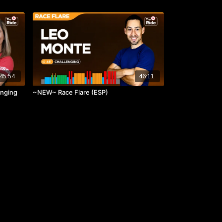
45:54
46:11
enging
~NEW~ Race Flare (ESP)