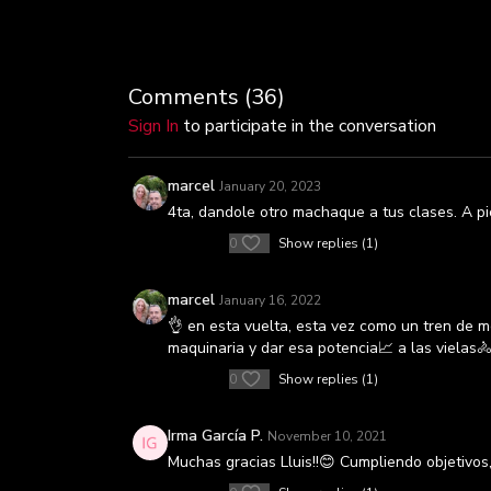
Comments (
36
)
Sign In
to participate in the conversation
marcel
January 20, 2023
4ta, dandole otro machaque a tus clases. A p
0
Show replies (1)
marcel
January 16, 2022
👌 en esta vuelta, esta vez como un tren de m
maquinaria y dar esa potencia📈 a las vielas🚴
0
Show replies (1)
Irma García P.
November 10, 2021
Muchas gracias Lluis!!😊 Cumpliendo objetivos,