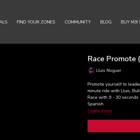
ALS
FIND YOUR ZONES
COMMUNITY
BLOG
BUY M3I 
Race Promote (
Lluis Noguer
Promote yourself to leader
minute ride with Lluis. Bui
Race with 9 - 30 seconds i
Spanish.
Learn more