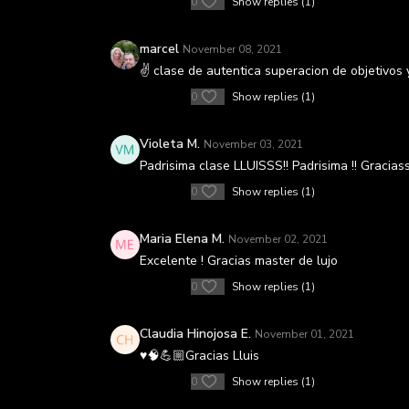
0
Show replies (1)
marcel
November 08, 2021
✌ clase de autentica superacion de objetivos y
0
Show replies (1)
Violeta M.
November 03, 2021
Padrisima clase LLUISSS!! Padrisima !! Gracias
0
Show replies (1)
Maria Elena M.
November 02, 2021
Excelente ! Gracias master de lujo
0
Show replies (1)
Claudia Hinojosa E.
November 01, 2021
♥️🧠💪🏼Gracias Lluis
0
Show replies (1)