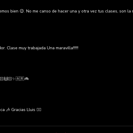
emos bien 😉. No me canso de hacer una y otra vez tus clases, son la
ador. Clase muy trabajada Una maravilla!!!!!!
🏻🙌🏻✨🇦🇷🚲
 🎶 Gracias Lluis 👍🏼