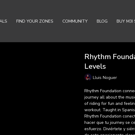
ALS
FIND YOUR ZONES
COMMUNITY
BLOG
BUY M3I 
Rhythm Foundat
Levels
Lluis Noguer
Rhythm Foundation connec
journey all about the musi
of riding for fun and feel
workout. Taught in Spanis
Rhythm Foundation conecta
hacer que tu journey se c
esfuerzo. Diviértete y sién