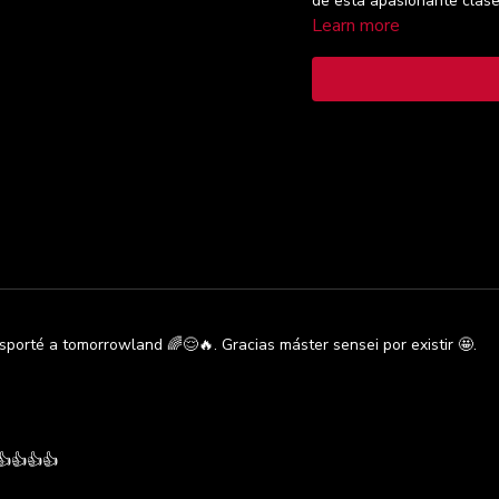
de esta apasionante clas
Learn more
sporté a tomorrowland 🌈😌🔥. Gracias máster sensei por existir 🤩.
👍👍👍👍