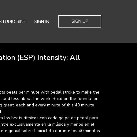
SIGN UP
STUDIO BIKE
SIGN IN
ion (ESP) Intensity: All
ts beats per minute with pedal stroke to make the
c and less about the work. Build on the foundation
ing great, each and every minute of this 40 minute
h.
 los beats rítmicos con cada golpe de pedal para
entre exclusivamente en la música y menos en el
tete genial sobre ti bicicleta durante los 40 minutos