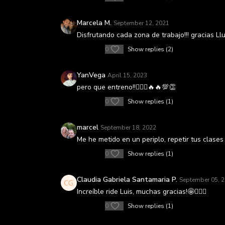
Marcela M.
September 12, 2021
Disfrutando cada zona de trabajo!!! gracias Llu
0
Show replies (2)
YanVega
April 15, 2023
pero que entreno!!🚴🏻‍♀️🔥🔥💯👏
0
Show replies (1)
marcel
September 18, 2022
Me he metido en un periplo, repetir tus clase
0
Show replies (1)
Claudia Gabriela Santamaria P.
September 05, 
Increíble ride Luis, muchas gracias!🤩🚴🏽‍♀️
0
Show replies (1)