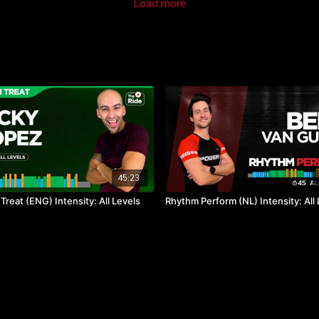
Load more
45:23
reat (ENG) Intensity: All Levels
Rhythm Perform (NL) Intensity: All 