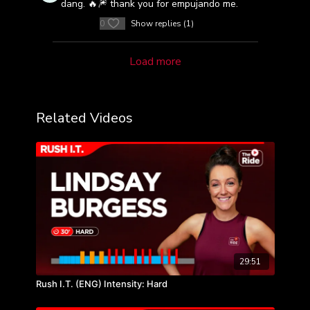
dang. 🔥🎆 thank you for empujando me.
0
Show replies (1)
Load more
Related Videos
29:51
Rush I.T. (ENG) Intensity: Hard