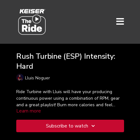
Rush Turbine (ESP) Intensity:
Hard
Lluis Noguer
Ride Turbine with Lluis will have your producing
continuous power using a combination of RPM, gear
and a great playlist! Burn more calories and feel
Learn more
energized in this 30-minute workout that hits twelve,
zone 5 sets for a true HIIT ride. Taught in Spanish.
Subscribe to watch