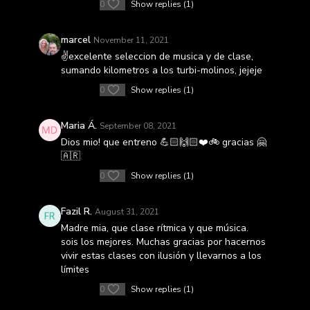
0
Show replies (1)
marcel
November 11, 2021
✌excelente seleccion de musica y de clase,
sumando kilometros a los turbi-molinos, jejeje
0
Show replies (1)
Maria Á.
September 08, 2021
Dios mio! que entreno 💪🏻🙌🏻❤️🚲 gracias 🤗
🇦🇷
0
Show replies (1)
Fazil R.
August 31, 2021
Madre mia, que clase rítmica y que música.
sois los mejores. Muchas gracias por hacernos
vivir estas clases con ilusión y llevarnos a los
límites
0
Show replies (1)