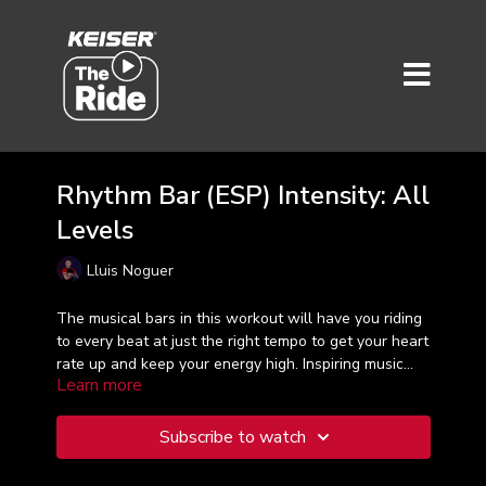
Rhythm Bar (ESP) Intensity: All
Levels
Lluis Noguer
The musical bars in this workout will have you riding
to every beat at just the right tempo to get your heart
rate up and keep your energy high. Inspiring music
Learn more
and energetic cueing from Lluis makes time fly in this
45-minute ride. Taught in Spanish.
Subscribe to watch