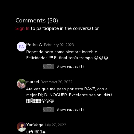
Comments (
30
)
Sign In
to participate in the conversation
Pedro A.
February 02, 2023
Repetida pero como siemore increble...
Felicidades!!!!!! El final tenía trampa 😂😂😂
0
Show replies (1)
marcel
December 20, 2022
4ta vez que me paso por esta RAVE, con el
mejor DJ; DJ NOGUER. Excelente sesión. 🔊🔊
🎛🎚🎛🎛🤪🤪🤪
0
Show replies (1)
YanVega
July 27, 2022
ufff !!!🚴‍♀️🔥